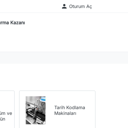

Oturum Aç
ırma Kazanı
Tarih Kodlama
füm ve
Makinaları
rün