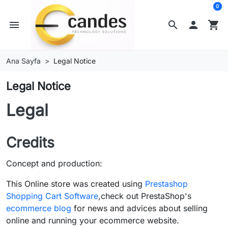
0
menu
search

shopping_cart
Ana Sayfa
Legal Notice
Legal Notice
Legal
Credits
Concept and production:
This Online store was created using
Prestashop
Shopping Cart Software
,check out PrestaShop's
ecommerce blog
for news and advices about selling
online and running your ecommerce website.