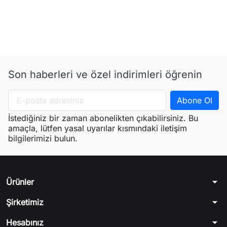
Son haberleri ve özel indirimleri öğrenin
İstediğiniz bir zaman abonelikten çıkabilirsiniz. Bu
amaçla, lütfen yasal uyarılar kısmındaki iletişim
bilgilerimizi bulun.
arrow_drop_down
Ürünler
arrow_drop_down
Şirketimiz
arrow_drop_down
Hesabınız