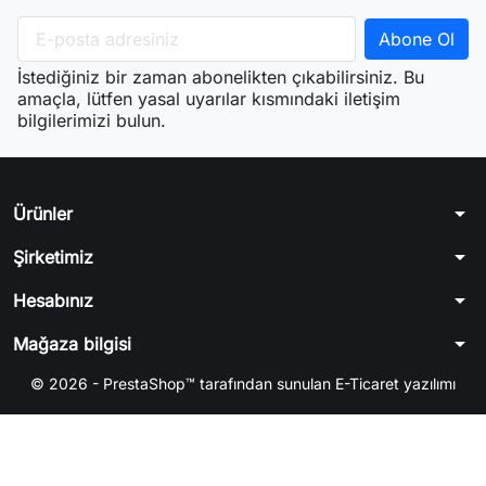
İstediğiniz bir zaman abonelikten çıkabilirsiniz. Bu
amaçla, lütfen yasal uyarılar kısmındaki iletişim
bilgilerimizi bulun.
arrow_drop_down
Ürünler
arrow_drop_down
Şirketimiz
arrow_drop_down
Hesabınız
arrow_drop_down
Mağaza bilgisi
© 2026 - PrestaShop™ tarafından sunulan E-Ticaret yazılımı